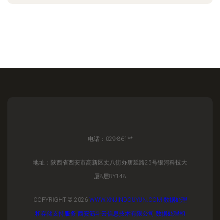
电话：029-861**
地址：陕西省西安市高新区丈八街办唐延路25号银河科技大
厦8层8Y148
COPYRIGHT © 2026
WWW.XNJINDOUYUN.COM
数据处理
和存储支持服务
西安筋斗云信息技术有限公司
数据处理和