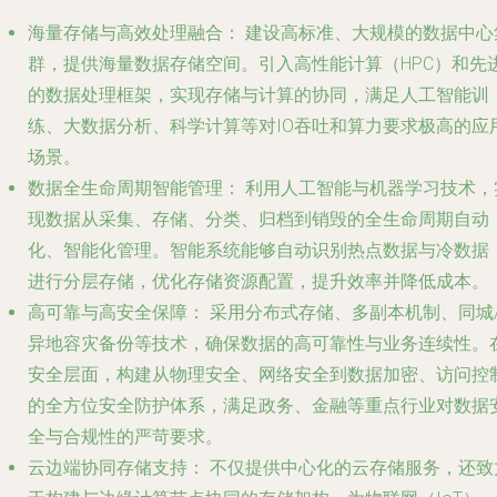
海量存储与高效处理融合：
建设高标准、大规模的数据中心
群，提供海量数据存储空间。引入高性能计算（HPC）和先
的数据处理框架，实现存储与计算的协同，满足人工智能训
练、大数据分析、科学计算等对IO吞吐和算力要求极高的应
场景。
数据全生命周期智能管理：
利用人工智能与机器学习技术，
现数据从采集、存储、分类、归档到销毁的全生命周期自动
化、智能化管理。智能系统能够自动识别热点数据与冷数据
进行分层存储，优化存储资源配置，提升效率并降低成本。
高可靠与高安全保障：
采用分布式存储、多副本机制、同城
异地容灾备份等技术，确保数据的高可靠性与业务连续性。
安全层面，构建从物理安全、网络安全到数据加密、访问控
的全方位安全防护体系，满足政务、金融等重点行业对数据
全与合规性的严苛要求。
云边端协同存储支持：
不仅提供中心化的云存储服务，还致