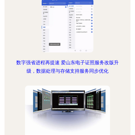
数字强省进程再提速 爱山东电子证照服务改版升
级，数据处理与存储支持服务同步优化