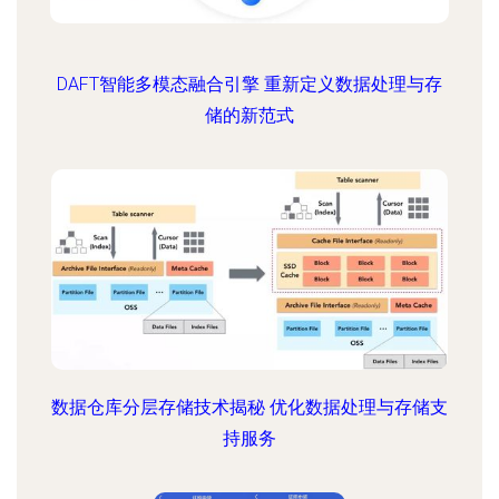
DAFT智能多模态融合引擎 重新定义数据处理与存
储的新范式
数据仓库分层存储技术揭秘 优化数据处理与存储支
持服务