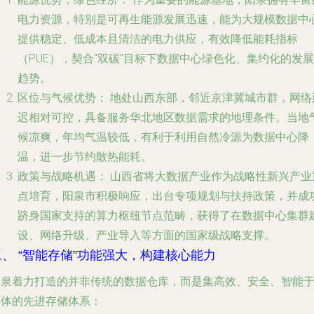
电力资源，特别是可再生能源发展迅速，能为大规模数据中
提供稳定、低成本且清洁的电力供应，有效降低能耗指标
（PUE），契合“双碳”目标下数据中心绿色化、集约化的发展
趋势。
区位与气候优势：
地处山西东部，邻近京津冀城市群，网络
迟相对可控，具备服务华北地区数据需求的地理条件。当地
候凉爽，年均气温较低，有利于利用自然冷源为数据中心降
温，进一步节约散热能耗。
政策与战略机遇：
山西省将大数据产业作为战略性新兴产业
点培育，阳泉市积极响应，出台专项规划与扶持政策，并成
跻身国家支持的算力枢纽节点范畴，获得了在数据中心集群
设、网络升级、产业导入等方面的国家级战略支撑。
二、 “智能存储”功能强大，构建核心能力
阳泉着力打造的并非传统的数据仓库，而是集高效、安全、智能
一体的先进存储体系：