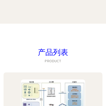
产品列表
PRODUCT