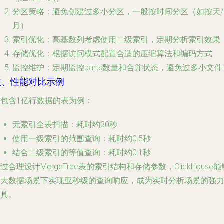
分区策略
：避免创建过多小分区，一般按时间分区（如按天/
月）
索引优化
：高基数列考虑使用二级索引，定期分析索引效果
存储优化
：根据访问模式配置合适的压缩算法和编码方式
监控维护
：定期监控parts数量和合并状态，避免过多小文件
六、性能对比示例
以包含1亿行数据的表为例：
无索引全表扫描：耗时约30秒
使用一级索引的范围查询：耗时约0.5秒
结合二级索引的等值查询：耗时约0.1秒
过合理设计MergeTree表的索引结构和存储参数，ClickHouse能
在大数据场景下实现亚秒级的查询响应，成为实时分析场景的强
工具。