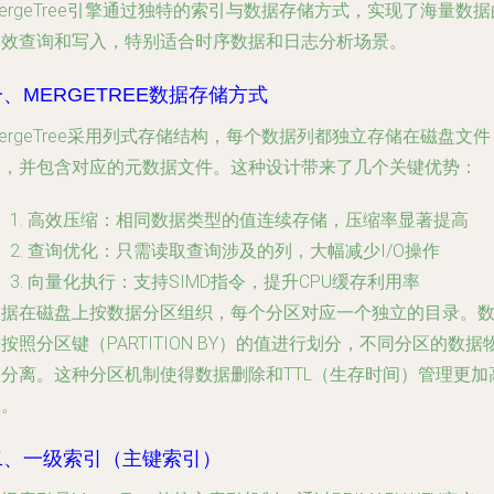
ergeTree引擎通过独特的索引与数据存储方式，实现了海量数据
高效查询和写入，特别适合时序数据和日志分析场景。
一、MERGETREE数据存储方式
ergeTree采用
列式存储
结构，每个数据列都独立存储在磁盘文件
中，并包含对应的元数据文件。这种设计带来了几个关键优势：
高效压缩
：相同数据类型的值连续存储，压缩率显著提高
查询优化
：只需读取查询涉及的列，大幅减少I/O操作
向量化执行
：支持SIMD指令，提升CPU缓存利用率
数据在磁盘上按
数据分区
组织，每个分区对应一个独立的目录。
按照分区键（PARTITION BY）的值进行划分，不同分区的数据
理分离。这种分区机制使得数据删除和TTL（生存时间）管理更加
效。
二、一级索引（主键索引）