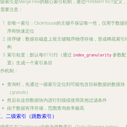
级索引是MergeTree的核心索引机制，通过PRIMARY KEY定义，
但需要注意：
非唯一索引
：ClickHouse的主键不保证唯一性，仅用于数据
序和快速定位
排序键
：数据在磁盘上按主键顺序物理存储，形成
稀疏索引
构
索引粒度
：默认每8192行（通过
参数配
index_granularity
置）生成一个索引条目
工作机制：
查询时，先通过一级索引定位到可能包含目标数据的数据块
（granule）
然后在这些数据块内进行扫描或使用其他过滤条件
由于数据有序存储，范围查询效率极高
三、二级索引（跳数索引）
级索引在ClickHouse中称为
跳数索引
（Data Skipping Index）