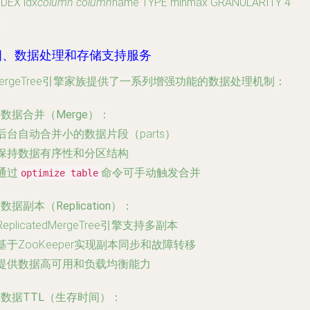
NDEX idx
column column
name TYPE minmax GRANULARITY 4
四、数据处理和存储支持服务
ergeTree引擎家族提供了一系列增强功能的数据处理机制：
. 数据合并（Merge）
：
 后台自动合并小的数据片段（parts）
 保持数据有序性和分区结构
 通过
命令可手动触发合并
optimize table
. 数据副本（Replication）
：
 ReplicatedMergeTree引擎支持多副本
 基于ZooKeeper实现副本同步和故障转移
 提供数据高可用和负载均衡能力
. 数据TTL（生存时间）
：