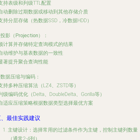
 支持表级和列级TTL配置
 自动删除过期数据或移动到其他存储介质
 支持分层存储（热数据SSD，冷数据HDD）
. 投影（Projection）
：
 预计算并存储特定查询模式的结果
 自动维护与基表数据的一致性
 显著提升聚合查询性能
. 数据压缩与编码
：
 支持多种压缩算法（LZ4、ZSTD等）
 列级编码优化（Delta、DoubleDelta、Gorilla等）
 自适应压缩策略根据数据类型选择最优方案
五、最佳实践建议
主键设计
：选择常用的过滤条件作为主键，控制主键列数量
（通常2-4列）