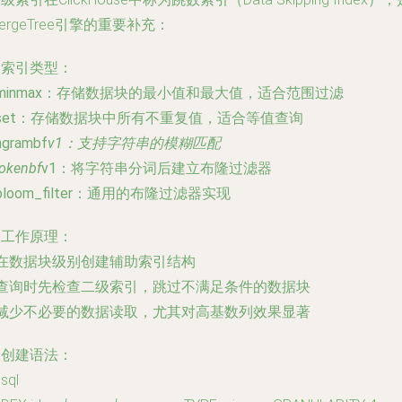
ergeTree引擎的重要补充：
. 索引类型
：
minmax
：存储数据块的最小值和最大值，适合范围过滤
set
：存储数据块中所有不重复值，适合等值查询
ngrambf
v1
：支持字符串的模糊匹配
tokenbf
v1
：将字符串分词后建立布隆过滤器
bloom_filter
：通用的布隆过滤器实现
. 工作原理
：
 在数据块级别创建辅助索引结构
- 查询时先检查二级索引，跳过不满足条件的数据块
- 减少不必要的数据读取，尤其对高基数列效果显著
. 创建语法
：
sql